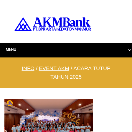
INFO
/
EVENT AKM
/ ACARA TUTUP
TAHUN 2025