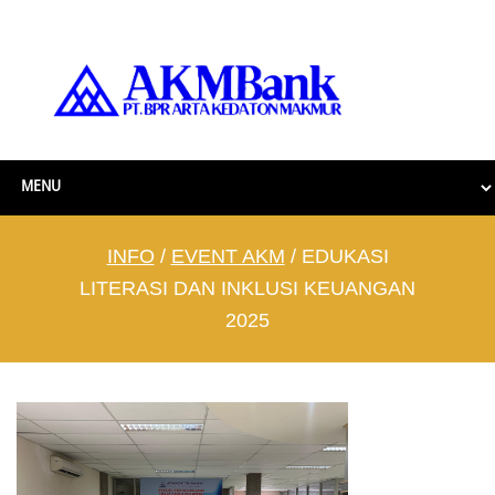
INFO
/
EVENT AKM
/ EDUKASI
LITERASI DAN INKLUSI KEUANGAN
2025